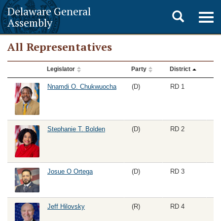
Delaware General
Toggle
Togg
Assembly
navig
search
All Representatives
All
Legislator
Party
District
Le
Representatives
Legislator Photo
Nnamdi O. Chukwuocha
(D)
RD 1
Stephanie T. Bolden
(D)
RD 2
Josue O Ortega
(D)
RD 3
Jeff Hilovsky
(R)
RD 4