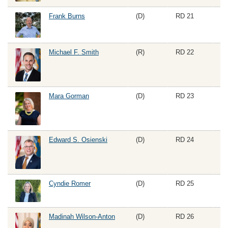
Frank Burns
(D)
RD 21
Michael F. Smith
(R)
RD 22
Mara Gorman
(D)
RD 23
Edward S. Osienski
(D)
RD 24
Ho
Cyndie Romer
(D)
RD 25
Madinah Wilson-Anton
(D)
RD 26