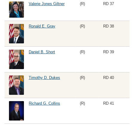
Valerie Jones Giltner
(R)
RD 37
Ronald E. Gray
(R)
RD 38
Daniel B. Short
(R)
RD 39
Timothy D. Dukes
(R)
RD 40
Ho
Richard G. Collins
(R)
RD 41