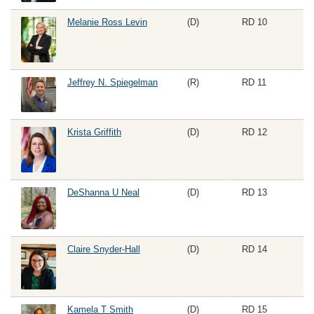
Melanie Ross Levin
(D)
RD 10
Jeffrey N. Spiegelman
(R)
RD 11
Ho
Krista Griffith
(D)
RD 12
DeShanna U Neal
(D)
RD 13
Claire Snyder-Hall
(D)
RD 14
Kamela T Smith
(D)
RD 15