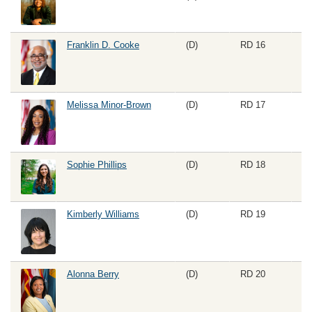
Franklin D. Cooke
(D)
RD 16
Melissa Minor-Brown
(D)
RD 17
Sp
Sophie Phillips
(D)
RD 18
Kimberly Williams
(D)
RD 19
Alonna Berry
(D)
RD 20