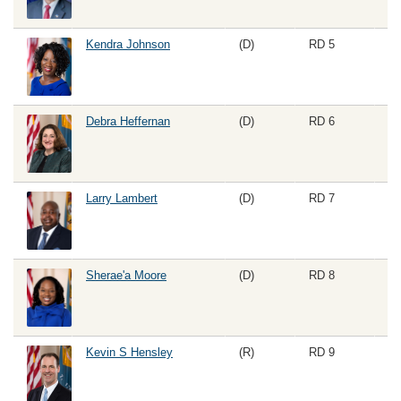
Kendra Johnson
(D)
RD 5
Debra Heffernan
(D)
RD 6
Larry Lambert
(D)
RD 7
Sherae'a Moore
(D)
RD 8
Kevin S Hensley
(R)
RD 9