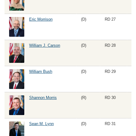
Eric Morrison
(D)
RD 27
William J. Carson
(D)
RD 28
William Bush
(D)
RD 29
Shannon Morris
(R)
RD 30
Sean M. Lynn
(D)
RD 31