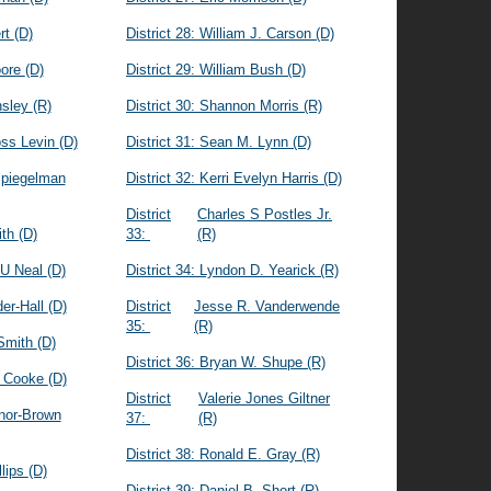
rt
(D)
District 28:
William J. Carson
(D)
oore
(D)
District 29:
William Bush
(D)
nsley
(R)
District 30:
Shannon Morris
(R)
oss Levin
(D)
District 31:
Sean M. Lynn
(D)
Spiegelman
District 32:
Kerri Evelyn Harris
(D)
District
Charles S Postles Jr.
fith
(D)
33:
(R)
U Neal
(D)
District 34:
Lyndon D. Yearick
(R)
der-Hall
(D)
District
Jesse R. Vanderwende
35:
(R)
Smith
(D)
District 36:
Bryan W. Shupe
(R)
. Cooke
(D)
District
Valerie Jones Giltner
nor-Brown
37:
(R)
District 38:
Ronald E. Gray
(R)
llips
(D)
District 39:
Daniel B. Short
(R)