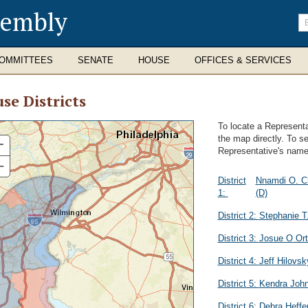
sembly
En
se
te
OMMITTEES
SENATE
HOUSE
OFFICES & SERVICES
se Districts
To locate a Representat
the map directly. To s
+
Representative's name
–
District
Nnamdi O. 
1:
(D)
District 2:
Stephanie T
District 3:
Josue O Or
District 4:
Jeff Hilovs
District 5:
Kendra Joh
District 6:
Debra Heff