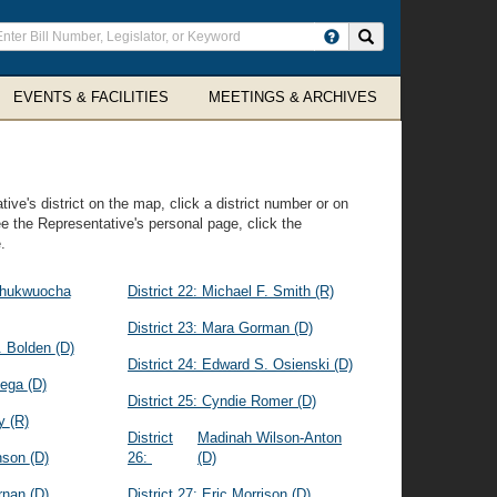
ter
Search site
arch
rms
EVENTS & FACILITIES
MEETINGS & ARCHIVES
ive's district on the map, click a district number or on
ee the Representative's personal page, click the
.
Chukwuocha
District 22:
Michael F. Smith
(R)
District 23:
Mara Gorman
(D)
. Bolden
(D)
District 24:
Edward S. Osienski
(D)
tega
(D)
District 25:
Cyndie Romer
(D)
ky
(R)
District
Madinah Wilson-Anton
nson
(D)
26:
(D)
ernan
(D)
District 27:
Eric Morrison
(D)