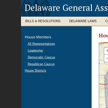
Delaware General As
BILLS & RESOLUTIONS
DELAWARE LAWS
C
Hou
House Members
All Representatives
Leadership
Democratic Caucus
Republican Caucus
House Districts