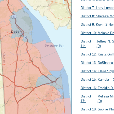
District 7:
Larry Lambe
District 8:
Sherae'a M
District 9:
Kevin S He
District 10:
Melanie R
District
Jeffrey N. 
11:
(R)
District 12:
Krista Grif
District 13:
DeShanna 
District 14:
Claire Sny
District 15:
Kamela T 
District 16:
Franklin D
District
Melissa Mi
17:
(D)
District 18:
Sophie Phi